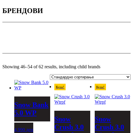
БРЕНДОВИ
Showing 46–54 of 62 results, including child brands
Купи!
Купи!
Snow Bank
5.0 WP
Snow
Snow
Crush 3.0
Crush 3.0
This
4,990
ден