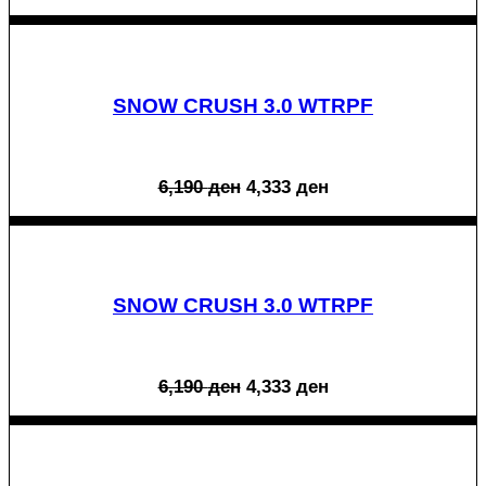
SNOW CRUSH 3.0 WTRPF
Original
Current
6,190
ден
4,333
ден
price
price
was:
is:
6,190 ден.
4,333 ден.
SNOW CRUSH 3.0 WTRPF
Original
Current
6,190
ден
4,333
ден
price
price
was:
is:
6,190 ден.
4,333 ден.