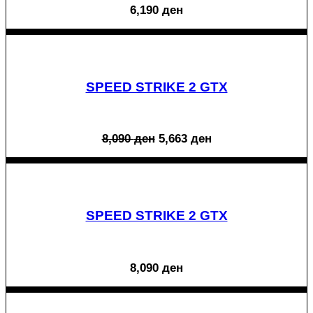
6,190
ден
SPEED STRIKE 2 GTX
Original
Current
8,090
ден
5,663
ден
price
price
was:
is:
8,090 ден.
5,663 ден.
SPEED STRIKE 2 GTX
8,090
ден