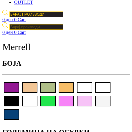
OUTLET
Products
search
0
ден
0
Cart
Products
search
0
ден
0
Cart
Merrell
БОJА