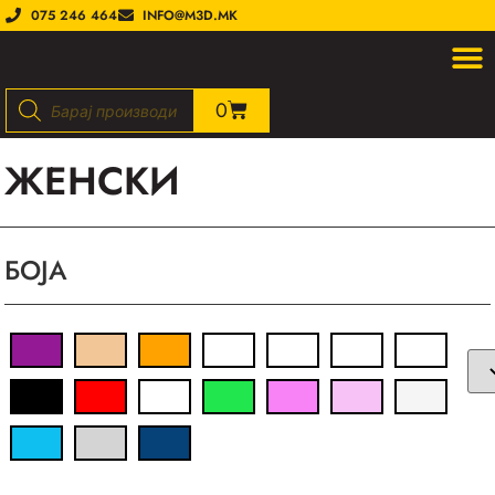
075 246 464
INFO@M3D.MK
0
ЖЕНСКИ
БОJА