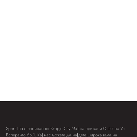
Sport Lab е лоциран во Skopje City Mall на прв кат и Outlet на Ул.
Есперанто бр.1. Кај нас можете да најдете широка гама на