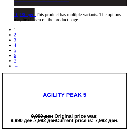
10,190
ден
This product has multiple variants. The options
may be chosen on the product page
1
2
3
4
5
6
7
→
AGILITY PEAK 5
9,990
ден
Original price was:
9,990 ден.
7,992
ден
Current price is: 7,992 ден.