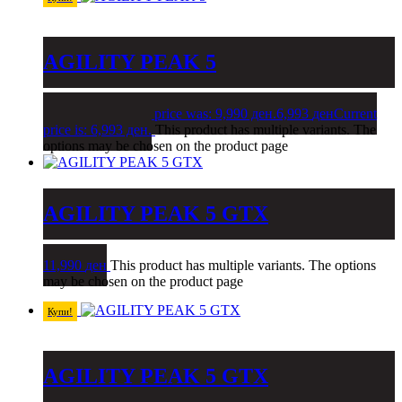
AGILITY PEAK 5
9,990
ден
Original price was: 9,990 ден.
6,993
ден
Current
price is: 6,993 ден.
This product has multiple variants. The
options may be chosen on the product page
AGILITY PEAK 5 GTX
11,990
ден
This product has multiple variants. The options
may be chosen on the product page
Купи!
AGILITY PEAK 5 GTX