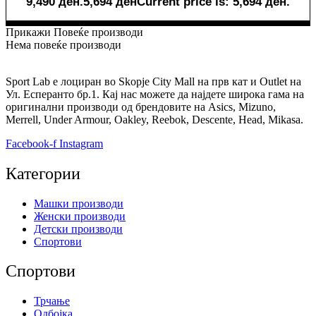
9,490 ден.
5,694
ден
Current price is: 5,694 ден.
Прикажи Повеќе производи
Нема повеќе производи
Sport Lab е лоциран во Skopje City Mall на прв кат и Outlet на
Ул. Есперанто бр.1. Кај нас можете да најдете широка гама на
оригинални производи од брендовите на Asics, Mizuno,
Merrell, Under Armour, Oakley, Reebok, Descente, Head, Mikasa.
Facebook-f
Instagram
Категории
Машки производи
Женски производи
Детски производи
Спортови
Спортови
Трчање
Одбојка