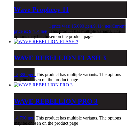
Wave Prophecy 11
15,690
ден
Original price was: 15,690 ден.
9,414
ден
Current
price is: 9,414 ден.
This product has multiple variants. The
options may be chosen on the product page
WAVE REBELLION FLASH 3
12,390
ден
This product has multiple variants. The options
may be chosen on the product page
WAVE REBELLION PRO 3
14,790
ден
This product has multiple variants. The options
may be chosen on the product page