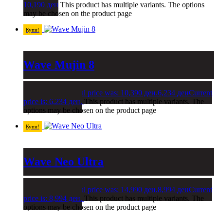
10,190
ден
This product has multiple variants. The options
may be chosen on the product page
Купи!
Wave Mujin 8
10,390
ден
Original price was: 10,390 ден.
6,234
ден
Current
price is: 6,234 ден.
This product has multiple variants. The
options may be chosen on the product page
Купи!
Wave Neo Ultra
14,990
ден
Original price was: 14,990 ден.
8,994
ден
Current
price is: 8,994 ден.
This product has multiple variants. The
options may be chosen on the product page