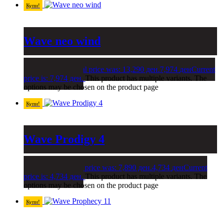
Купи!
Wave neo wind
13,290
ден
Original price was: 13,290 ден.
7,974
ден
Current
price is: 7,974 ден.
This product has multiple variants. The
options may be chosen on the product page
Купи!
Wave Prodigy 4
7,890
ден
Original price was: 7,890 ден.
4,734
ден
Current
price is: 4,734 ден.
This product has multiple variants. The
options may be chosen on the product page
Купи!