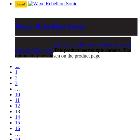
Купи!
Wave Rebellion Sonic
9,490
ден
Original price was: 9,490 ден.
5,694
ден
Current
price is: 5,694 ден.
This product has multiple variants. The
options may be chosen on the product page
←
1
2
3
…
10
11
12
13
14
15
16
…
20