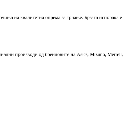
рчиња на квалитетна опрема за трчање. Брзата испорака е
гинални производи од брендовите на Asics, Mizuno, Merrell,