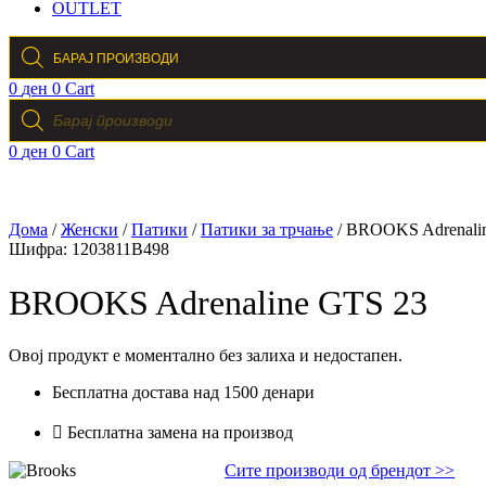
OUTLET
Products
search
0
ден
0
Cart
Products
search
0
ден
0
Cart
Дома
/
Женски
/
Патики
/
Патики за трчање
/ BROOKS Adrenali
Шифра:
1203811B498
BROOKS Adrenaline GTS 23
Овој продукт е моментално без залиха и недостапен.
Бесплатна достава над 1500 денари
Бесплатна замена на производ
Сите производи од брендот >>