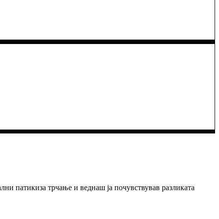
ални патикиза трчање и веднаш ја почувствував разликата