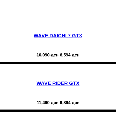
WAVE DAICHI 7 GTX
Original
Current
10,990
ден
6,594
ден
price
price
was:
is:
10,990 ден.
6,594 ден.
WAVE RIDER GTX
Original
Current
11,490
ден
6,894
ден
price
price
was:
is:
11,490 ден.
6,894 ден.