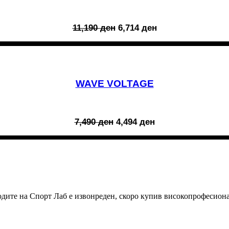
Original
Current
11,190
ден
6,714
ден
price
price
was:
is:
11,190 ден.
6,714 ден.
WAVE VOLTAGE
Original
Current
7,490
ден
4,494
ден
price
price
was:
is:
7,490 ден.
4,494 ден.
зводите на Спорт Лаб е извонреден, скоро купив високопрофесион