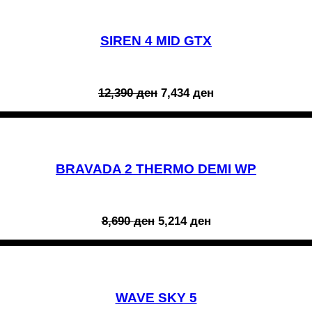
SIREN 4 MID GTX
Original
Current
12,390
ден
7,434
ден
price
price
was:
is:
12,390 ден.
7,434 ден.
BRAVADA 2 THERMO DEMI WP
Original
Current
8,690
ден
5,214
ден
price
price
was:
is:
8,690 ден.
5,214 ден.
WAVE SKY 5