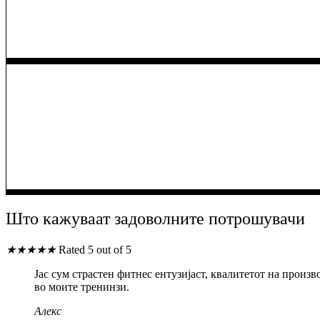
Што кажуваат задоволните потрошувачи
★
★
★
★
★
Rated 5 out of 5
Јас сум страстен фитнес ентузијаст, квалитетот на прои
во моите тренинзи.
Алекс