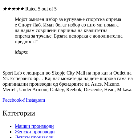
★
★
★
★
★
Rated 5 out of 5
Мојот омилен избор за купување спортска опрема
е Спорт Лаб. Имат богат избор со што ми помага
да најдам совршени парчиња на квалитетна
опрема за трчање. Брзата испорака е дополнителна
предност!"
Марко
Sport Lab е лоциран во Skopje City Mall на прв кат и Outlet на
Ул. Есперанто бр.1. Кај нас можете да најдете широка гама на
оригинални производи од брендовите на Asics, Mizuno,
Merrell, Under Armour, Oakley, Reebok, Descente, Head, Mikasa.
Facebook-f
Instagram
Категории
Машки производи
Женски производи
Детски производи