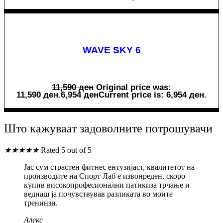
WAVE SKY 6
11,590
ден
Original price was:
11,590 ден.
6,954
ден
Current price is: 6,954 ден.
Што кажуваат задоволните потрошувачи
★
★
★
★
★
Rated 5 out of 5
Јас сум страстен фитнес ентузијаст, квалитетот на
производите на Спорт Лаб е извонреден, скоро
купив високопрофесионални патикиза трчање и
веднаш ја почувствував разликата во моите
тренинзи.
Алекс