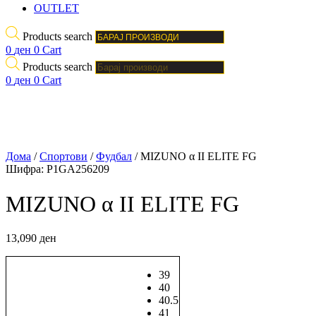
OUTLET
Products search
0
ден
0
Cart
Products search
0
ден
0
Cart
Дома
/
Спортови
/
Фудбал
/ MIZUNO α II ELITE FG
Шифра:
P1GA256209
MIZUNO α II ELITE FG
13,090
ден
39
40
40.5
41