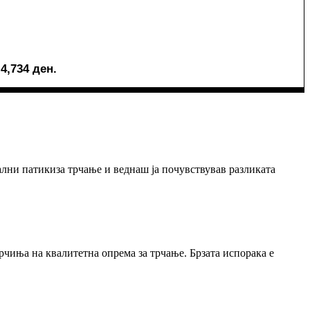
 4,734 ден.
ални патикиза трчање и веднаш ја почувствував разликата
рчиња на квалитетна опрема за трчање. Брзата испорака е