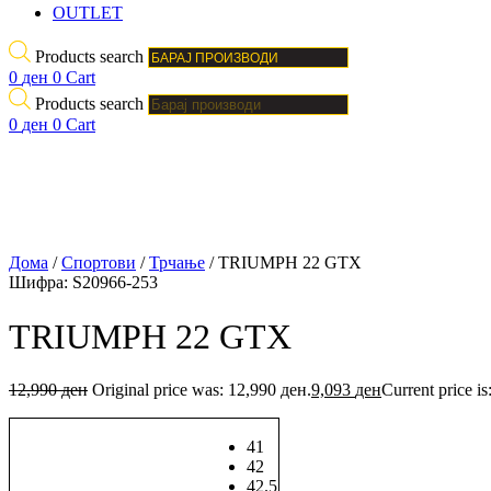
OUTLET
Products search
0
ден
0
Cart
Products search
0
ден
0
Cart
Дома
/
Спортови
/
Трчање
/ TRIUMPH 22 GTX
Шифра:
S20966-253
TRIUMPH 22 GTX
12,990
ден
Original price was: 12,990 ден.
9,093
ден
Current price is
41
42
42.5