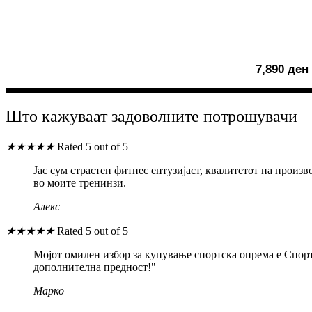
7,890
ден
Што кажуваат задоволните потрошувачи
★
★
★
★
★
Rated 5 out of 5
Јас сум страстен фитнес ентузијаст, квалитетот на прои
во моите тренинзи.
Алекс
★
★
★
★
★
Rated 5 out of 5
Мојот омилен избор за купување спортска опрема е Спорт
дополнителна предност!"
Марко