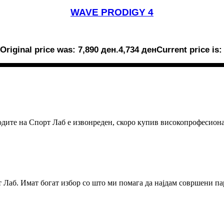
WAVE PRODIGY 4
Original price was: 7,890 ден.
4,734
ден
Current price is:
зводите на Спорт Лаб е извонреден, скоро купив високопрофесион
 Лаб. Имат богат избор со што ми помага да најдам совршени па