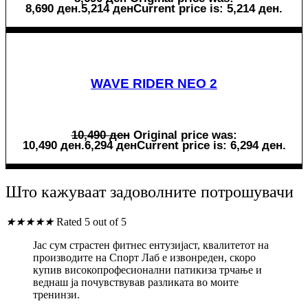
8,690 ден.
5,214
ден
Current price is: 5,214 ден.
WAVE RIDER NEO 2
10,490
ден
Original price was:
10,490 ден.
6,294
ден
Current price is: 6,294 ден.
Што кажуваат задоволните потрошувачи
★
★
★
★
★
Rated 5 out of 5
Јас сум страстен фитнес ентузијаст, квалитетот на
производите на Спорт Лаб е извонреден, скоро
купив високопрофесионални патикиза трчање и
веднаш ја почувствував разликата во моите
тренинзи.