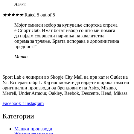
Алекс
★
★
★
★
★
Rated 5 out of 5
Мојот омилен избор за купување спортска опрема
е Спорт Лаб. Имат богат избор со што ми помага
да најдам совршени парчиња на квалитетна
опрема за трчање. Брзата испорака е дополнителна
предност!"
Марко
Sport Lab е лоциран во Skopje City Mall на прв кат и Outlet на
Ул. Есперанто бр.1. Кај нас можете да најдете широка гама на
оригинални производи од брендовите на Asics, Mizuno,
Merrell, Under Armour, Oakley, Reebok, Descente, Head, Mikasa.
Facebook-f
Instagram
Категории
Машки производи