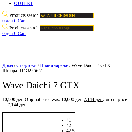
OUTLET
Products search
0
ден
0
Cart
Products search
0
ден
0
Cart
Дома
/
Спортови
/
Планинарење
/ Wave Daichi 7 GTX
Шифра:
J1GJ225651
Wave Daichi 7 GTX
10,990
ден
Original price was: 10,990 ден.
7,144
ден
Current price
is: 7,144 ден.
41
42
42.5