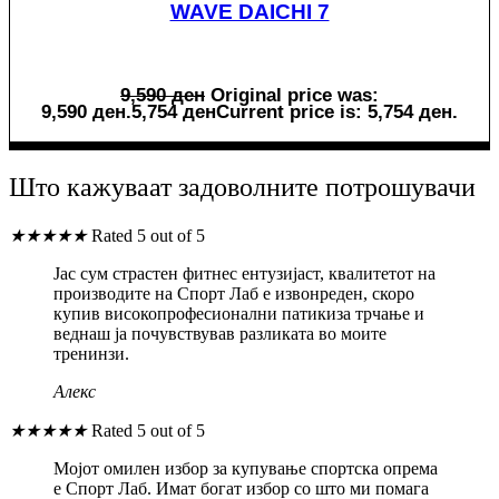
WAVE DAICHI 7
9,590
ден
Original price was:
9,590 ден.
5,754
ден
Current price is: 5,754 ден.
Што кажуваат задоволните потрошувачи
★
★
★
★
★
Rated 5 out of 5
Јас сум страстен фитнес ентузијаст, квалитетот на
производите на Спорт Лаб е извонреден, скоро
купив високопрофесионални патикиза трчање и
веднаш ја почувствував разликата во моите
тренинзи.
Алекс
★
★
★
★
★
Rated 5 out of 5
Мојот омилен избор за купување спортска опрема
е Спорт Лаб. Имат богат избор со што ми помага