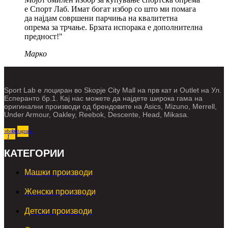
е Спорт Лаб. Имат богат избор со што ми помага
да најдам совршени парчиња на квалитетна
опрема за трчање. Брзата испорака е дополнителна
предност!"
Марко
Sport Lab е лоциран во Skopje City Mall на прв кат и Outlet на Ул.
Есперанто бр.1. Кај нас можете да најдете широка гама на
оригинални производи од брендовите на Asics, Mizuno, Merrell,
Under Armour, Oakley, Reebok, Descente, Head, Mikasa.
Facebook-
Instagram
f
КАТЕГОРИИ
Машки производи
Женски производи
Детски производи