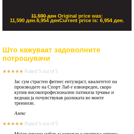
11,590
ден
Original price was:
11,590 ден.
6,954
ден
Current price is: 6,954 ден.
Што кажуваат задоволните
потрошувачи
★
★
★
★
★
Rated 5 out of 5
Јас сум страстен фитнес ентузијаст, квалитетот на
производите на Спорт Лаб е извонреден, скоро
купив високопрофесионални патикиза трчање и
веднаш ја почувствував разликата во моите
тренинзи.
Алекс
★
★
★
★
★
Rated 5 out of 5
Мојот омилен избор за купување спортска опрема