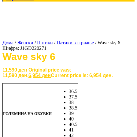
Дома
/
Женски
/
Патики
/
Патики за трчање
/ Wave sky 6
Шифра:
J1GD220271
Wave sky 6
11,590
ден
Original price was:
11,590 ден.
6,954
ден
Current price is: 6,954 ден.
36.5
37.5
38
38.5
39
ГОЛЕМИНА НА ОБУВКИ
40
40.5
41
42