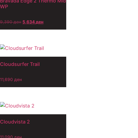
Bravada Edge 2 Thermo Mid
WP
9,390
ден
5,634
ден
Cloudsurfer Trail
11,690
ден
Cloudvista 2
11,090
ден