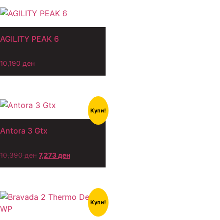
AGILITY PEAK 6
10,190
ден
Купи!
Antora 3 Gtx
10,390
ден
7,273
ден
Купи!