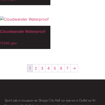
Cloudwander Waterproof
11,690
ден
1
2
3
4
5
6
7
→
Sport Lab е лоциран во Skopje City Mall на прв кат и Outlet на Ул.