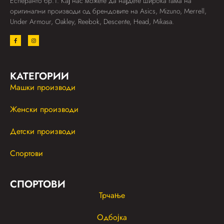
Есперанто бр.1. Кај нас можете да најдете широка гама на
оригинални производи од брендовите на Asics, Mizuno, Merrell,
Under Armour, Oakley, Reebok, Descente, Head, Mikasa.
КАТЕГОРИИ
Машки производи
Женски производи
Детски производи
Спортови
СПОРТОВИ
Трчање
Одбојка