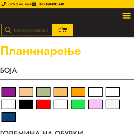
075 246 464
INFO@M3D.MK
0
Планинарење
БОJА
ГОЛЕМИНА НА ОБУВКИ